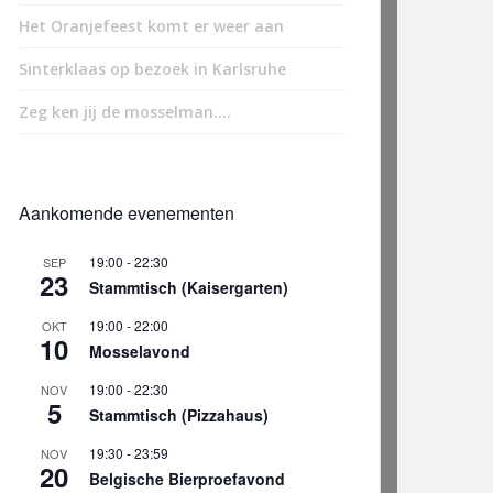
Het Oranjefeest komt er weer aan
Sinterklaas op bezoek in Karlsruhe
Zeg ken jij de mosselman….
Aankomende evenementen
19:00
-
22:30
SEP
23
Stammtisch (Kaisergarten)
19:00
-
22:00
OKT
10
Mosselavond
19:00
-
22:30
NOV
5
Stammtisch (Pizzahaus)
19:30
-
23:59
NOV
20
Belgische Bierproefavond