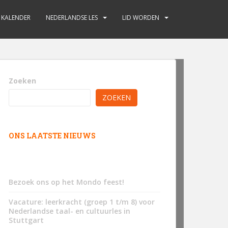
KALENDER
NEDERLANDSE LES
LID WORDEN
Zoeken
ZOEKEN
ONS LAATSTE NIEUWS
Bezoek ons op het Mondo feest!
Vacature: leerkracht (groep 1 t/m 8) voor
Nederlandse taal- en cultuurles in
Stuttgart