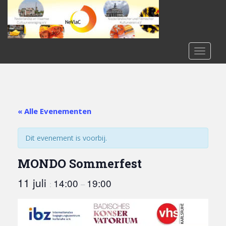
S
k
i
p
t
TOGGLE
o
m
a
i
n
« Alle Evenementen
c
o
Dit evenement is voorbij.
n
t
MONDO Sommerfest
e
n
11 juli
14:00
19:00
:
–
t