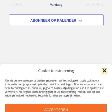
e
e
J
n
K
Vandaag
VORIGE
VOLGENDE
n
l
S
EVENEMENTEN
EVENEMENTEN
e
E
e
e
T
m
N
c
m
e
ABONNEER OP KALENDER
t
n
e
e
t
n
e
w
t
r
e
e
e
e
n
r
e
Z
g
n
a
d
o
v
a
Cookie toestemming
e
e
t
k
n
Om de beste ervaringen te bieden, gebruiken wij technologieën zoals cookies om
u
e
informatie over je apparaat op te slaan en/of te raadplegen. Door in te stemmen met
n
m
deze technologieën kunnen wij gegevens zoals surfgedrag of unieke ID's op deze site
n
a
verwerken. Als je geen toestemming geeft of uw toestemming intrekt, kan dit een
.
nadelige invloed hebben op bepaalde functies en mogelijkheden.
v
e
i
Impressum
n
g
ACCEPTEREN
w